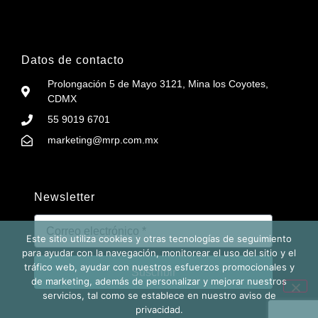
Datos de contacto
Prolongación 5 de Mayo 3121, Mina los Coyotes,
CDMX
55 9019 6701
marketing@mrp.com.mx
Newsletter
Este sitio utiliza cookies y otras tecnologías de seguimiento
para ayudar con la navegación, monitorear el uso del sitio y el
tráfico web, ayudar con nuestros esfuerzos promocionales y
Suscribir
de marketing, además de personalizar y mejorar nuestros
servicios, tal como se establece en nuestro aviso de
privacidad.